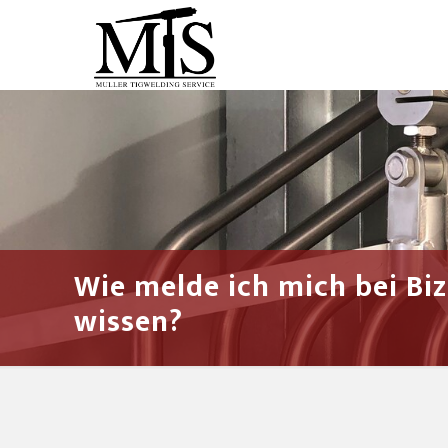
Wie melde ich mich bei Biz
wissen?