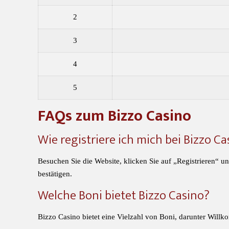
2
3
4
5
FAQs zum Bizzo Casino
Wie registriere ich mich bei Bizzo Ca
Besuchen Sie die Website, klicken Sie auf „Registrieren“ 
bestätigen.
Welche Boni bietet Bizzo Casino?
Bizzo Casino bietet eine Vielzahl von Boni, darunter Wil