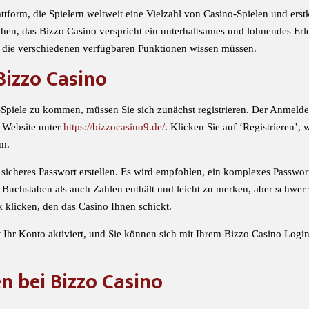
tform, die Spielern weltweit eine Vielzahl von Casino-Spielen und erstkl
chen, das Bizzo Casino verspricht ein unterhaltsames und lohnendes Erleb
 die verschiedenen verfügbaren Funktionen wissen müssen.
izzo Casino
piele zu kommen, müssen Sie sich zunächst registrieren. Der Anmeldep
e Website unter
https://bizzocasino9.de/
. Klicken Sie auf ‘Registrieren’,
um.
icheres Passwort erstellen. Es wird empfohlen, ein komplexes Passwort
l Buchstaben als auch Zahlen enthält und leicht zu merken, aber schwer
k klicken, den das Casino Ihnen schickt.
t Ihr Konto aktiviert, und Sie können sich mit Ihrem Bizzo Casino Logi
 bei Bizzo Casino