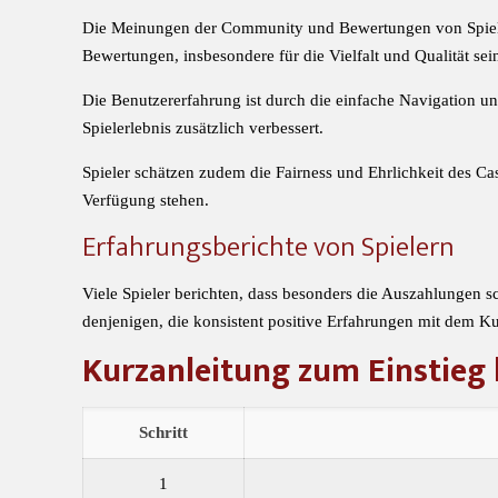
Die Meinungen der Community und Bewertungen von Spielern
Bewertungen, insbesondere für die Vielfalt und Qualität se
Die Benutzererfahrung ist durch die einfache Navigation un
Spielerlebnis zusätzlich verbessert.
Spieler schätzen zudem die Fairness und Ehrlichkeit des Ca
Verfügung stehen.
Erfahrungsberichte von Spielern
Viele Spieler berichten, dass besonders die Auszahlungen 
denjenigen, die konsistent positive Erfahrungen mit dem 
Kurzanleitung zum Einstieg 
Schritt
1