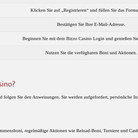
Klicken Sie auf „Registrieren“ und füllen Sie das Formu
Bestätigen Sie Ihre E-Mail-Adresse.
Beginnen Sie mit dem Bizzo Casino Login und genießen Sie 
Nutzen Sie die verfügbaren Boni und Aktionen.
sino?
und folgen Sie den Anweisungen. Sie werden aufgefordert, persönliche 
lkommensboni, regelmäßige Aktionen wie Reload-Boni, Turniere und Ca