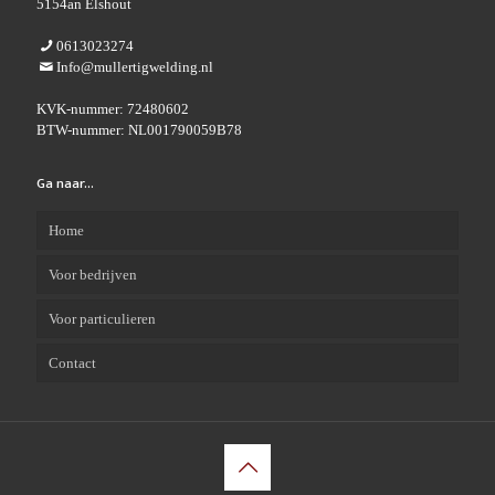
5154an Elshout
0613023274
Info@mullertigwelding.nl
KVK-nummer: 72480602
BTW-nummer: NL001790059B78
Ga naar…
Home
Voor bedrijven
Voor particulieren
Contact