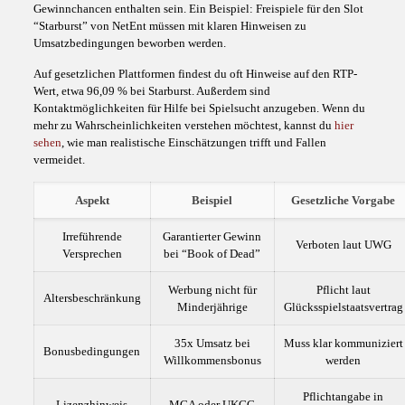
Gewinnchancen enthalten sein. Ein Beispiel: Freispiele für den Slot
“Starburst” von NetEnt müssen mit klaren Hinweisen zu
Umsatzbedingungen beworben werden.
Auf gesetzlichen Plattformen findest du oft Hinweise auf den RTP-
Wert, etwa 96,09 % bei Starburst. Außerdem sind
Kontaktmöglichkeiten für Hilfe bei Spielsucht anzugeben. Wenn du
mehr zu Wahrscheinlichkeiten verstehen möchtest, kannst du
hier
sehen
, wie man realistische Einschätzungen trifft und Fallen
vermeidet.
Aspekt
Beispiel
Gesetzliche Vorgabe
Irreführende
Garantierter Gewinn
Verboten laut UWG
Versprechen
bei “Book of Dead”
Werbung nicht für
Pflicht laut
Altersbeschränkung
Minderjährige
Glücksspielstaatsvertrag
35x Umsatz bei
Muss klar kommuniziert
Bonusbedingungen
Willkommensbonus
werden
Pflichtangabe in
Lizenzhinweis
MGA oder UKGC