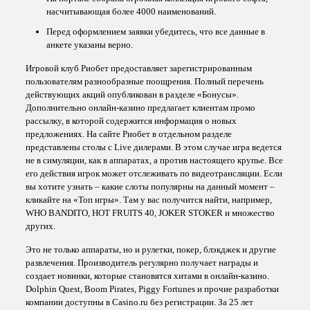
насчитывающая более 4000 наименований.
Перед оформлением заявки убедитесь, что все данные в
анкете указаны верно.
Игровой клуб Риобет предоставляет зарегистрированным
пользователям разнообразные поощрения. Полный перечень
действующих акций опубликован в разделе «Бонусы».
Дополнительно онлайн-казино предлагает клиентам промо
рассылку, в которой содержится информация о новых
предложениях. На сайте Риобет в отдельном разделе
представлены столы с Live дилерами. В этом случае игра ведется
не в симуляции, как в аппаратах, а против настоящего крупье. Все
его действия игрок может отслеживать по видеотрансляции. Если
вы хотите узнать – какие слоты популярны на данный момент –
кликайте на «Топ игры». Там у вас получится найти, например,
WHO BANDITO, HOT FRUITS 40, JOKER STOKER и множество
других.
Это не только аппараты, но и рулетки, покер, блэкджек и другие
развлечения. Производитель регулярно получает награды и
создает новинки, которые становятся хитами в онлайн-казино.
Dolphin Quest, Boom Pirates, Piggy Fortunes и прочие разработки
компании доступны в Casino.ru без регистрации. За 25 лет