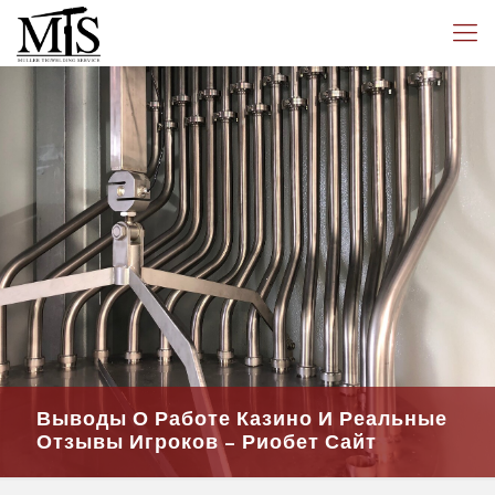
Выводы О Работе Казино И Реальные
Отзывы Игроков – Риобет Сайт