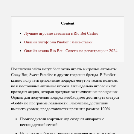
Content
Лучшие игровые автоматы в Rio Bet Casino
Онлайн платформа Риобет : Лайв-ставки
Онлайн казино Rio Bet : Советы по регистрации в 2024
Посетители сайта могут бесплатно играть в игровые автоматы
Crazy Bot, Sweet Paradise и другие творения бренда. В Риобет
казино получать депозитные подарки могут не только новички,
но и постоянные активные игроки. Еженедельно игровой клуб
проводит акцию, которая предполагает начисление поощрения.
Однако для получения подарка необходимо достигнуть статуса
«Gold» по программе лояльности. Гемблерам, достигшим
высшего уровня, предоставляется презент в размере 100%.
Производители азартных игр создают аппараты с
нестандартной сеткой.
На портале собрана огромная коллекция игрового софта,