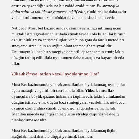
artırır və qazandığınızda isə bir vahid azaldırsınız.
Bu strategiya
daha sabit və təhlükəsiz yanaşma təklif edir
, çünki risklər daha azdır
və bankrollunuzun uzun müddət davam etməsinə imkan verir.
Nəticədə, Most bet kazinosunda qazanma şansınızı artırmaq üçün
müxtəlif strategiyalardan istifadə etmək faydalı ola bilər. Hər birinin
öz üstünlükləri və çatışmazlıqları var, buna görə də fərqli metodları
sınayaraq sizin üçün ən uyğun olanı tapmaq əhəmiyyətlidir.
Unutmayın ki, heç bir strategiya qarantili qazanc təmin etmir, lakin
düzgün tətbiq edildikdə oyununuzu daha maraqlı və həyəcanlı edə
bilər.
Yüksək Əmsallardan Necə Faydalanmaq Olar?
Most Bet kazinosunda yüksək əmsallardan faydalanmaq, oyunçular
üçün maraqlı və gəlirli bir təcrübə ola bilər.
Yüksək əmsallar
oyunçulara böyük qazanc imkanları təqdim edir, lakin bu imkandan
düzgün istifadə etmək üçün bəzi strategiyalar vacibdir. İlk növbədə,
oyunçu özünü idarə etməli və emosional qərarlar verməməlidir.
İstənilən mərcdə uğur qazanmaq üçün
strateji düşüncə
və dəqiq
planlaşdırma əsasdır.
Most Bet kazinosunda yüksək əmsallardan faydalanmaq üçün
aşağıdakı məsləhətlərə diqqət yetirmək lazımdır: