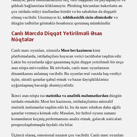
şübhəli bağlantılara klikləməyin. Phishing hücumları hakerlərin ən
çox istifadə etdiyi üsullardan biridir və bu səbəbdən də diqqətli
olmaq vacibdir. Unutmayın ki,
təhlükəsizlik sizin əlinizdədir
və
düzgün tədbirlər görməklə hesabınızı qorumaq mümkündür.
Canlı Mərcdə Diqqət Yetirilməli Əsas
Nöqtələr
Canlı mərc oyunları, xüsusilə
Most bet kazinosu
kimi
platformalarda, istifadəçilərə həyəcan verici təcrübələr təqdim edir.
Lakin bu oyunlarda uğur qazanmaq üçün diqqət yetirilməli bir neçə
əsas nöqtə mövcuddur. İlk növbədə, canlı mərc oyunlarının
dinamikasını anlamaq vacibdir. Bu oyunlar real vaxtda baş verdiyi
üçün, sürətli qərarlar qəbul etmək və bazar dəyişikliklərinə
uyğunlaşmaq bacarığı əhəmiyyətlidir.
İkinci əsas nöqtə isə
statistika və analitik məlumatlardan
düzgün
istifadə etməkdir. Most bet kazinosu, istifadəçilərinə müxtəlif
statistik məlumatlar təqdim edir ki, bu da mərc edərkən daha ağıllı
qərarlar verməyə kömək edir. Məsələn, bir futbol oyunu zamanı
komandanın keçmiş performansını analiz etmək, gələcək nəticələri
proqnozlaşdırmaqda faydalı ola bilər.
Üçüncü olaraq, emosional nəzarət çox vacibdir. Canlı mərc oyunları