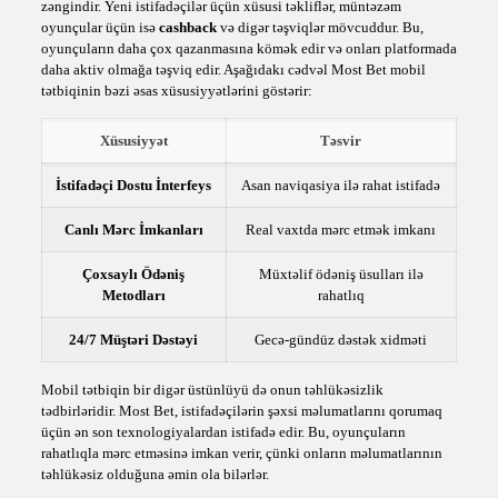
zəngindir. Yeni istifadəçilər üçün xüsusi təkliflər, müntəzəm
oyunçular üçün isə
cashback
və digər təşviqlər mövcuddur. Bu,
oyunçuların daha çox qazanmasına kömək edir və onları platformada
daha aktiv olmağa təşviq edir. Aşağıdakı cədvəl Most Bet mobil
tətbiqinin bəzi əsas xüsusiyyətlərini göstərir:
Xüsusiyyət
Təsvir
İstifadəçi Dostu İnterfeys
Asan naviqasiya ilə rahat istifadə
Canlı Mərc İmkanları
Real vaxtda mərc etmək imkanı
Çoxsaylı Ödəniş
Müxtəlif ödəniş üsulları ilə
Metodları
rahatlıq
24/7 Müştəri Dəstəyi
Gecə-gündüz dəstək xidməti
Mobil tətbiqin bir digər üstünlüyü də onun təhlükəsizlik
tədbirləridir. Most Bet, istifadəçilərin şəxsi məlumatlarını qorumaq
üçün ən son texnologiyalardan istifadə edir. Bu, oyunçuların
rahatlıqla mərc etməsinə imkan verir, çünki onların məlumatlarının
təhlükəsiz olduğuna əmin ola bilərlər.