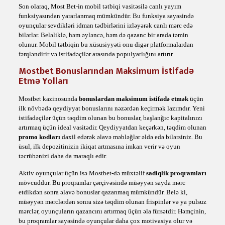
Son olaraq, Most Bet-in mobil tətbiqi vasitəsilə canlı yayım
funksiyasından yararlanmaq mümkündür. Bu funksiya sayəsində
oyunçular sevdikləri idman tədbirlərini izləyərək canlı mərc edə
bilərlər. Beləliklə, həm əyləncə, həm də qazanc bir arada təmin
olunur. Mobil tətbiqin bu xüsusiyyəti onu digər platformalardan
fərqləndirir və istifadəçilər arasında populyarlığını artırır.
Mostbet Bonuslarından Maksimum İstifadə
Etmə Yolları
Mostbet kazinosunda
bonuslardan maksimum istifadə etmək
üçün
ilk növbədə qeydiyyat bonuslarını nəzərdən keçirmək lazımdır. Yeni
istifadəçilər üçün təqdim olunan bu bonuslar, başlanğıc kapitalınızı
artırmaq üçün ideal vasitədir. Qeydiyyatdan keçərkən, təqdim olunan
promo kodları
daxil edərək əlavə məbləğlər əldə edə bilərsiniz. Bu
üsul, ilk depozitinizin ikiqat artmasına imkan verir və oyun
təcrübənizi daha da maraqlı edir.
Aktiv oyunçular üçün isə Mostbet-də müxtəlif
sadiqlik proqramları
mövcuddur. Bu proqramlar çərçivəsində müəyyən sayda mərc
etdikdən sonra əlavə bonuslar qazanmaq mümkündür. Belə ki,
müəyyən mərclərdən sonra sizə təqdim olunan frispinlər və ya pulsuz
mərclər, oyunçuların qazancını artırmaq üçün əla fürsətdir. Həmçinin,
bu proqramlar sayəsində oyunçular daha çox motivasiya olur və