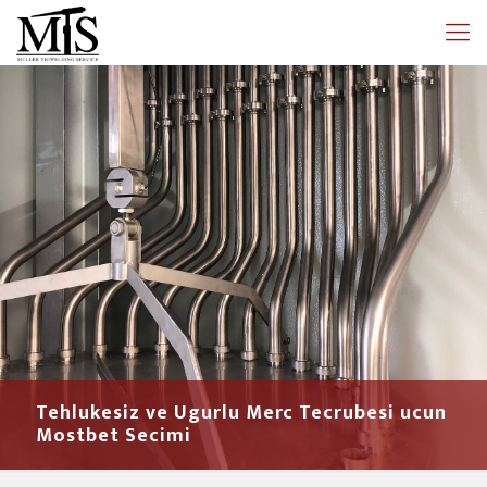
Tehlukesiz ve Ugurlu Merc Tecrubesi ucun
Mostbet Secimi