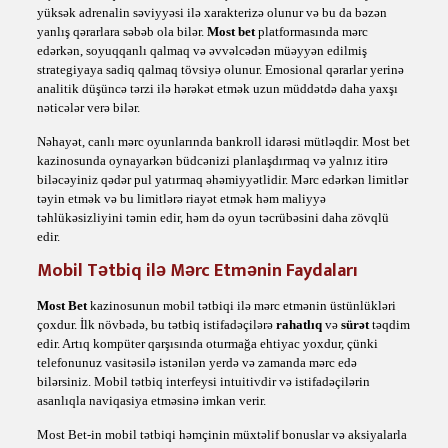
yüksək adrenalin səviyyəsi ilə xarakterizə olunur və bu da bəzən
yanlış qərarlara səbəb ola bilər.
Most bet
platformasında mərc
edərkən, soyuqqanlı qalmaq və əvvəlcədən müəyyən edilmiş
strategiyaya sadiq qalmaq tövsiyə olunur. Emosional qərarlar yerinə
analitik düşüncə tərzi ilə hərəkət etmək uzun müddətdə daha yaxşı
nəticələr verə bilər.
Nəhayət, canlı mərc oyunlarında bankroll idarəsi mütləqdir. Most bet
kazinosunda oynayarkən büdcənizi planlaşdırmaq və yalnız itirə
biləcəyiniz qədər pul yatırmaq əhəmiyyətlidir. Mərc edərkən limitlər
təyin etmək və bu limitlərə riayət etmək həm maliyyə
təhlükəsizliyini təmin edir, həm də oyun təcrübəsini daha zövqlü
edir.
Mobil Tətbiq ilə Mərc Etmənin Faydaları
Most Bet
kazinosunun mobil tətbiqi ilə mərc etmənin üstünlükləri
çoxdur. İlk növbədə, bu tətbiq istifadəçilərə
rahatlıq
və
sürət
təqdim
edir. Artıq kompüter qarşısında oturmağa ehtiyac yoxdur, çünki
telefonunuz vasitəsilə istənilən yerdə və zamanda mərc edə
bilərsiniz. Mobil tətbiq interfeysi intuitivdir və istifadəçilərin
asanlıqla naviqasiya etməsinə imkan verir.
Most Bet-in mobil tətbiqi həmçinin müxtəlif bonuslar və aksiyalarla