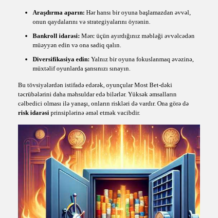
Araşdırma aparın:
Hər hansı bir oyuna başlamazdan əvvəl,
onun qaydalarını və strategiyalarını öyrənin.
Bankroll idarəsi:
Mərc üçün ayırdığınız məbləği əvvəlcədən
müəyyən edin və ona sadiq qalın.
Diversifikasiya edin:
Yalnız bir oyuna fokuslanmaq əvəzinə,
müxtəlif oyunlarda şansınızı sınayın.
Bu tövsiyələrdən istifadə edərək, oyunçular Most Bet-dəki
təcrübələrini daha məhsuldar edə bilərlər. Yüksək əmsalların
cəlbedici olması ilə yanaşı, onların riskləri də vardır. Ona görə də
risk idarəsi
prinsiplərinə əməl etmək vacibdir.