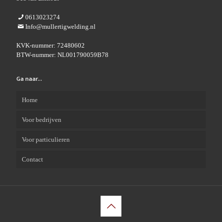
0613023274
Info@mullertigwelding.nl
KVK-nummer: 72480602
BTW-nummer: NL001790059B78
Ga naar…
Home
Voor bedrijven
Voor particulieren
Contact