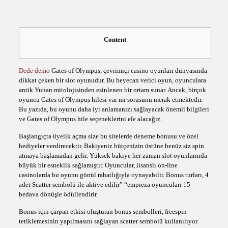
Content
Dede demo
Gates of Olympus, çevrimiçi casino oyunları dünyasında
dikkat çeken bir slot oyunudur. Bu heyecan verici oyun, oyunculara
antik Yunan mitolojisinden esinlenen bir ortam sunar. Ancak, birçok
oyuncu Gates of Olympus hilesi var mı sorusunu merak etmektedir.
Bu yazıda, bu oyunu daha iyi anlamanızı sağlayacak önemli bilgileri
ve Gates of Olympus hile seçeneklerini ele alacağız.
Başlangıçta üyelik açma size bu sitelerde deneme bonusu ve özel
hediyeler verdirecektir. Bakiyeniz bütçenizin üstüne henüz siz spin
atmaya başlamadan gelir. Yüksek bakiye her zaman slot oyunlarında
büyük bir esneklik sağlamıştır. Oyuncular, lisanslı on-line
casinolarda bu oyunu gönül rahatlığıyla oynayabilir. Bonus turları, 4
adet Scatter sembolü ile aktive edilir” “empieza oyuncuları 15
bedava dönüşle ödüllendirir.
Bonus için çarpan etkisi oluşturan bonus sembolleri, freespin
tetiklemesinin yapılmasını sağlayan scatter sembolü kullanılıyor.