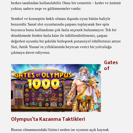
herkes tarafından kullanılabilir. Orası bir cennettir – keder ve üzüntü
yoktur, sadece neşe ve gülümsemeler vardır.
Sembol ve konseptin farklı olması dışında oyun bütün haliyle
benzerdir. Sanal slot oyunlarında çarpanı toplayarak free spin
boyunca bunu kullandıran çok fazla seçenek bulunmuyor. Tek bir
döndürmede birden fazla küre ile ödüllendirilirseniz, çarpan
değerleri uyumlu bir şekilde birleşerek potansiyel ödüllerinizi artırır.
Sizi, Antik Yunan’ın yıllıklarında heyecan verici bir yolculuğa
çıkmaya davet ediyoruz.
Gates
of
Olympus’ta Kazanma Taktikleri
Bunun olmamasındaki birinci neden ise oyunun açık kaynak