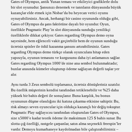
Gates of Olympus, antik Yunan teması ve etkileyici grafiklerle dolu
bir slot oyunudur. Şansınızı denemek ve tanrıların dünyasında büyük
kazançlar elde etmek için Nisbar’da bu heyecan verici oyunu
oynayabilirsiniz. Ancak, herhangi bir casino oyununda olduğu gibi,
Gates of Olympus da şans faktörüne dayalı bir oyundur. Oyun,
özellikle Pragmatic Play’in slot dünyasında sunduğu yenilikçi
özelliklerle dikkat çekiyor. Gates regarding Olympus demo oyna
sayesinde, hem eğlenceli vakit geçirebilir hem de oyunun sunduğu
ücretsiz spinler ile ödül kazanma şansını artırabilirsiniz. Gates
regarding Olympus demo türkçe olarak oyunculara hitap eden
yapısıyla, oyunun temasını ve kurgusunu daha iyi anlamanızı sağlar.
Gates regarding Olympus 1000’de nine ana sembol bulunmaktadır;
bunlar arasında kümeler oluşturup ödeme sağlayan değerli taşlar yer
alır.
Aynı turda 3 Zeus sembolü toplarsanız, ücretsiz dönüşleriniz uzatılır.
Bu özellik müşterinin kendisi tarafından tetiklenebilir ve %25 daha
yüksek bir bahis değeri ile sonuçlanır. Buna karşılık, bu bonus
oyununun düşme olasılığını iki katına çıkarma etkisine sahiptir. Bu,
risk almayı seven oyuncular için oldukça kazançlı bir değiş tokuştur.
Pragmatic Play sağlayıcısı tarafından oluşturulan Gates of Olympus,
size x5000’e kadar teorik ödeme ile maksimum 125 $ bahis sunar. Bu
slotta çığ özelliği, rastgele çarpanlar, satın alma seçenekli freespin’ler
vardır. Demoyu kumarhaneye kaydolmadan bile çalıştırabilirsiniz –