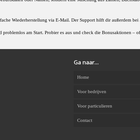
infache Wiederherstellung via E-Mail. Der Support hilft dir außerdem bei 
d problemlos am Start. Probier es aus und check die Bonusaktionen – of
Ga naar…
Home
Voor bedrijven
Voor particulieren
Contact