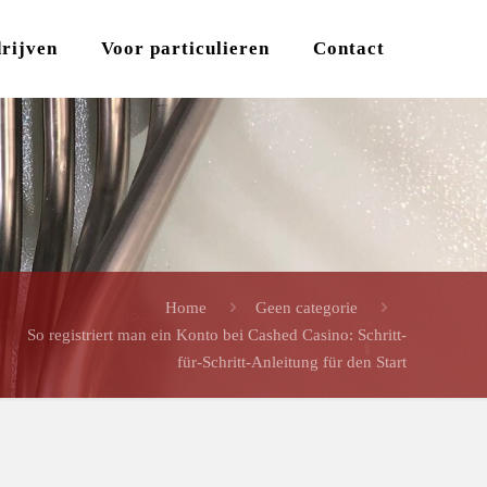
rijven
Voor particulieren
Contact
Home
Geen categorie
So registriert man ein Konto bei Cashed Casino: Schritt-
für-Schritt-Anleitung für den Start