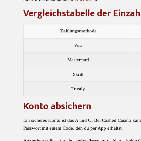
Vergleichstabelle der Einz
Zahlungsmethode
Visa
Mastercard
Skrill
Trustly
Konto absichern
Ein sicheres Konto ist das A und O. Bei Cashed Casino kann
Passwort mit einem Code, den du per App erhältst.
Außerdem solltest du ein starkes Passwort wählen – keine 