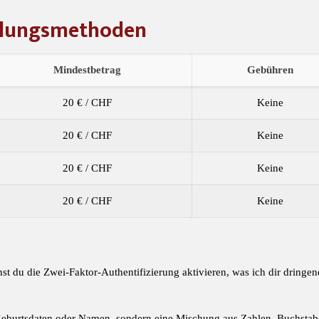
ahlungsmethoden
Mindestbetrag
Gebühren
20 € / CHF
Keine
20 € / CHF
Keine
20 € / CHF
Keine
20 € / CHF
Keine
st du die Zwei-Faktor-Authentifizierung aktivieren, was ich dir dring
Geburtsdaten oder Namen, sondern eine Mischung aus Zahlen, Buchstabe