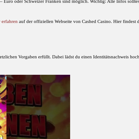
uro oder Schweizer Franken sind möglich. Wichtig: Alle Infos solltes
 erfahren
auf der offiziellen Webseite von Cashed Casino. Hier findest
etzlichen Vorgaben erfüllt. Dabei lädst du einen Identitätsnachweis hoc