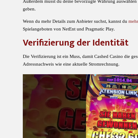
Außerdem musst du deine bevorzugte Währung auswählen – E
geben.
Wenn du mehr Details zum Anbieter suchst, kannst du
mehr
Spielangeboten von NetEnt und Pragmatic Play.
Verifizierung der Identität
Die Verifizierung ist ein Muss, damit Cashed Casino die ges
Adressnachweis wie eine aktuelle Stromrechnung.