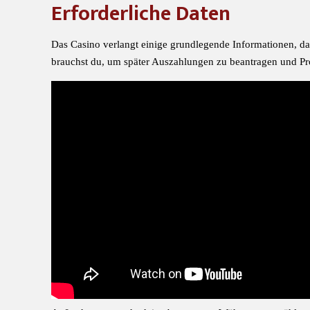
Erforderliche Daten
Das Casino verlangt einige grundlegende Informationen, d
brauchst du, um später Auszahlungen zu beantragen und P