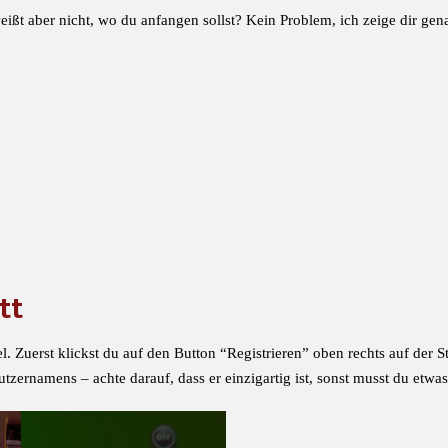
weißt aber nicht, wo du anfangen sollst? Kein Problem, ich zeige dir ge
tt
. Zuerst klickst du auf den Button “Registrieren” oben rechts auf der St
tzernamens – achte darauf, dass er einzigartig ist, sonst musst du etwa