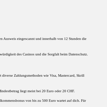
inen Ausweis eingescannt und innerhalb von 12 Stunden die
swürdigkeit des Casinos und die Sorgfalt beim Datenschutz.
t diverse Zahlungsmethoden wie Visa, Mastercard, Skrill
indestbetrag liegt meist bei 20 Euro oder 20 CHF.
illkommensbonus von bis zu 500 Euro wartet auf dich. Für