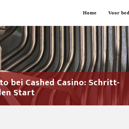
Home
Voor bed
to bei Cashed Casino: Schritt-
den Start