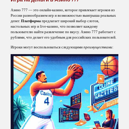
Азино 777 — это онлайн-казино, которое привлекает игроков из
России разнообразием игр и возможностью выигрыша реальных
денег.
Платформа
предлагает широкий выбор слотов,
настольных игр и live-казино, что позволяет каждому
пользователю найти развлечение по вкусу. Азино 777 работает с
рублями, что делает его удобным для российских пользователей.
Игроки могут воспользоваться следующими
преимуществами
: