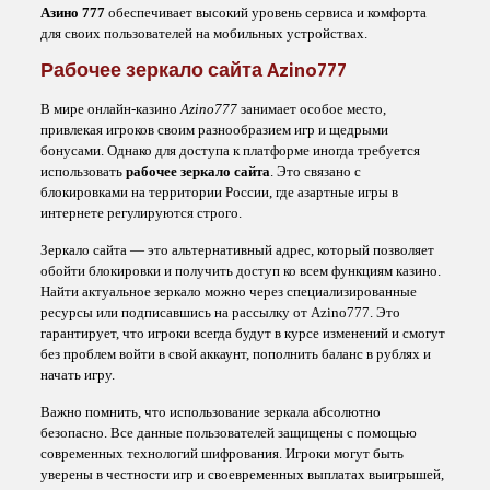
Азино 777
обеспечивает высокий уровень сервиса и комфорта
для своих пользователей на мобильных устройствах.
Рабочее зеркало сайта Azino777
В мире онлайн-казино
Azino777
занимает особое место,
привлекая игроков своим разнообразием игр и щедрыми
бонусами. Однако для доступа к платформе иногда требуется
использовать
рабочее зеркало сайта
. Это связано с
блокировками на территории России, где азартные игры в
интернете регулируются строго.
Зеркало сайта — это альтернативный адрес, который позволяет
обойти блокировки и получить доступ ко всем функциям казино.
Найти актуальное зеркало можно через специализированные
ресурсы или подписавшись на рассылку от Azino777. Это
гарантирует, что игроки всегда будут в курсе изменений и смогут
без проблем войти в свой аккаунт, пополнить баланс в рублях и
начать игру.
Важно помнить, что использование зеркала абсолютно
безопасно. Все данные пользователей защищены с помощью
современных технологий шифрования. Игроки могут быть
уверены в честности игр и своевременных выплатах выигрышей,