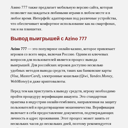
Азино 777 также предлагает мобильную версию сайта, которая
позволяет наслаждаться любимыми играми в любом месте и в
любое время. Интерфейс адаптирован под различные устройства,
что обеспечивает комфортное использование как на смартфонах,
так и на планшетах.
Вывод выигрышей с Azino 777
Azino 777
— это популярное онлайн-казино, которое привлекает
игроков со всего мира, включая Россию. Одним из ключевых
вопросов для пользователей является процесс вывода
выигрышей. Для российских игроков доступно несколько
удобных методов вывода средств, таких как банковские карты
(
Visa
,
MasterCard
), электронные кошельки (
Qiwi
,
Yandex.Money
,
WebMoney
) и даже криптовалюты.
Перед тем как приступить к выводу средств, игроку необходимо
пройти процедуру верификации аккаунта. Это стандартная
практика в индустрии онлайн-гемблинга, направленная на защиту
пользователей и предотвращение мошенничества. Верификация
включает в себя предоставление документов, подтверждающих
личность и адрес проживания. Этот процесс может занять от
нескольких часов до нескольких дней, поэтому рекомендуется