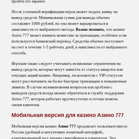
пройти его заранее.
После успешной верификации игрок может подать заявку на
вывод средств. Минимальная сумма для вывода обычно
составляет 1000 рублей, но она может варьироваться в
зависимости от выбранного метода.
Важно помнить
, что казино
Azino 777 может взимать комиссию за транзакции, особенно если
используется банковский перевод. Средства обычно поступают
на счет в течение 1-5 рабочих дней, в зависимости от выбранного
способа.
Игрокам также следует учитывать возможные ограничения на
вывод средств, которые могут зависеть от статуса аккаунта или
текущих акций казино. Например, пользователи с VIP-статусом
могут рассчитывать на более быстрые транзакции и повышенные
лимиты. В случае возникновения вопросов или проблем с
выводом средств всегда можно обратиться в службу поддержки
Azino 777, которая работает круглосуточно и готова помочь
своим клиентам.
Мобильная версия для казино Азино 777
Мобильная версия казино
Азино 777
предлагает пользователям из
России удобный и интуитивно понятный интерфейс,
адаптированный под экраны смартфонов и планшетов. Это