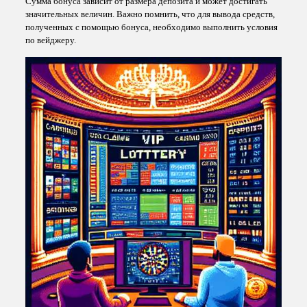
Сумма бонуса зависит от размера депозита и может достигать
значительных величин. Важно помнить, что для вывода средств,
полученных с помощью бонуса, необходимо выполнить условия
по вейджеру.