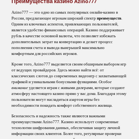
Преимущества казино Azino777
Azino777 — это одно из самых популярных онлайн-казино в
России, предлагающее игрокам широкий спектр
преимуществ
.
Одним из ключевых аспектов, привлекающих пользователей,
является удобство финансовых операций. Казино поддерживает
рубль в качестве основной валюты, что позволяет избежать
дополнительных затрат на конвертацию и делает процесс
пополнения счета и вывода выигрышей максимально
комфортным для российских игроков.
Кроме того, Azino777 выделяется своим обширным выбором игр
от ведущих провайдеров. Здесь можно найти всё: от
классических слотов до современных видеоигр с захватывающей
графикой и уникальными бонусными функциями.
Особое
внимание
уделяется играм с живыми дилерами, которые создают
атмосферу настоящего казино прямо у вас дома. Благодаря этому
пользователи могут насладиться азартом игры без
необходимости покидать комфорт собственного жилища.
Безопасность и надежность также являются важными
преимуществами Azino777. Казино использует современные
технологии шифрования данных, обеспечивая защиту личной
информации своих клиентов. Более того, регулярные проверки