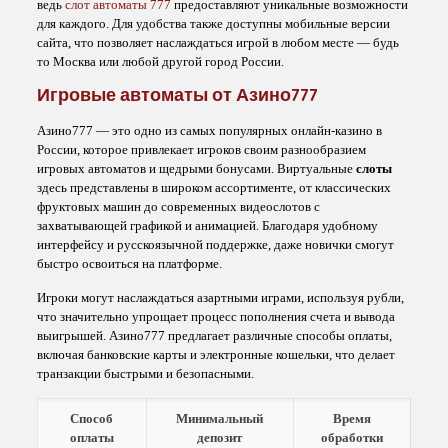
ведь
слот автоматы 777
предоставляют уникальные возможности
для каждого. Для удобства также доступны мобильные версии
сайта, что позволяет наслаждаться игрой в любом месте — будь
то Москва или любой другой город России.
Игровые автоматы от Азино777
Азино777 — это одно из самых популярных онлайн-казино в
России, которое привлекает игроков своим разнообразием
игровых автоматов и щедрыми бонусами. Виртуальные
слоты
здесь представлены в широком ассортименте, от классических
фруктовых машин до современных видеослотов с
захватывающей графикой и анимацией. Благодаря удобному
интерфейсу и русскоязычной поддержке, даже новички смогут
быстро освоиться на платформе.
Игроки могут наслаждаться азартными играми, используя рубли,
что значительно упрощает процесс пополнения счета и вывода
выигрышей. Азино777 предлагает различные способы оплаты,
включая банковские карты и электронные кошельки, что делает
транзакции быстрыми и безопасными.
Способ
Минимальный
Время
оплаты
депозит
обработки