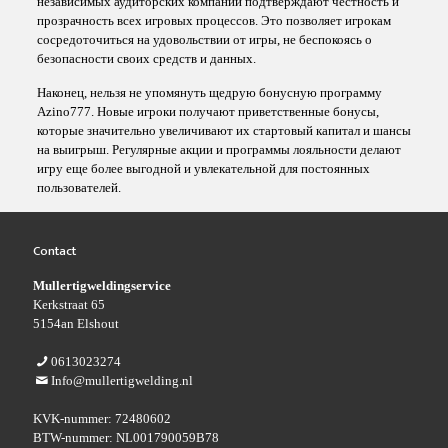
независимых аудиторских компаний подтверждают честность и
прозрачность всех игровых процессов. Это позволяет игрокам
сосредоточиться на удовольствии от игры, не беспокоясь о
безопасности своих средств и данных.
Наконец, нельзя не упомянуть щедрую бонусную программу
Azino777. Новые игроки получают приветственные бонусы,
которые значительно увеличивают их стартовый капитал и шансы
на выигрыш. Регулярные акции и программы лояльности делают
игру еще более выгодной и увлекательной для постоянных
пользователей.
Contact
Mullertigweldingservice
Kerkstraat 65
5154an Elshout
0613023274
Info@mullertigwelding.nl
KVK-nummer: 72480602
BTW-nummer: NL001790059B78