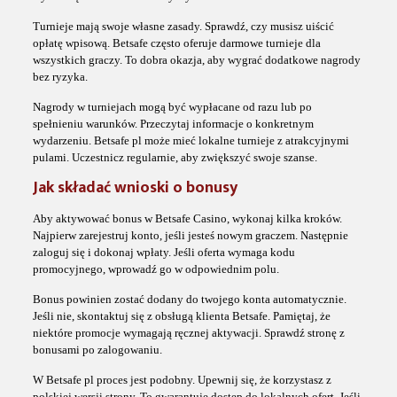
Turnieje mają swoje własne zasady. Sprawdź, czy musisz uiścić
opłatę wpisową. Betsafe często oferuje darmowe turnieje dla
wszystkich graczy. To dobra okazja, aby wygrać dodatkowe nagrody
bez ryzyka.
Nagrody w turniejach mogą być wypłacane od razu lub po
spełnieniu warunków. Przeczytaj informacje o konkretnym
wydarzeniu. Betsafe pl może mieć lokalne turnieje z atrakcyjnymi
pulami. Uczestnicz regularnie, aby zwiększyć swoje szanse.
Jak składać wnioski o bonusy
Aby aktywować bonus w Betsafe Casino, wykonaj kilka kroków.
Najpierw zarejestruj konto, jeśli jesteś nowym graczem. Następnie
zaloguj się i dokonaj wpłaty. Jeśli oferta wymaga kodu
promocyjnego, wprowadź go w odpowiednim polu.
Bonus powinien zostać dodany do twojego konta automatycznie.
Jeśli nie, skontaktuj się z obsługą klienta Betsafe. Pamiętaj, że
niektóre promocje wymagają ręcznej aktywacji. Sprawdź stronę z
bonusami po zalogowaniu.
W Betsafe pl proces jest podobny. Upewnij się, że korzystasz z
polskiej wersji strony. To gwarantuje dostęp do lokalnych ofert. Jeśli