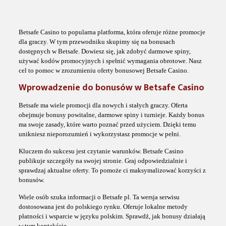
Betsafe Casino to popularna platforma, która oferuje różne promocje
dla graczy. W tym przewodniku skupimy się na bonusach
dostępnych w Betsafe. Dowiesz się, jak zdobyć darmowe spiny,
używać kodów promocyjnych i spełnić wymagania obrotowe. Nasz
cel to pomoc w zrozumieniu oferty bonusowej Betsafe Casino.
Wprowadzenie do bonusów w Betsafe Casino
Betsafe ma wiele promocji dla nowych i stałych graczy. Oferta
obejmuje bonusy powitalne, darmowe spiny i turnieje. Każdy bonus
ma swoje zasady, które warto poznać przed użyciem. Dzięki temu
unikniesz nieporozumień i wykorzystasz promocje w pełni.
Kluczem do sukcesu jest czytanie warunków. Betsafe Casino
publikuje szczegóły na swojej stronie. Graj odpowiedzialnie i
sprawdzaj aktualne oferty. To pomoże ci maksymalizować korzyści z
bonusów.
Wiele osób szuka informacji o Betsafe pl. Ta wersja serwisu
dostosowana jest do polskiego rynku. Oferuje lokalne metody
płatności i wsparcie w języku polskim. Sprawdź, jak bonusy działają
w tym kontekście.