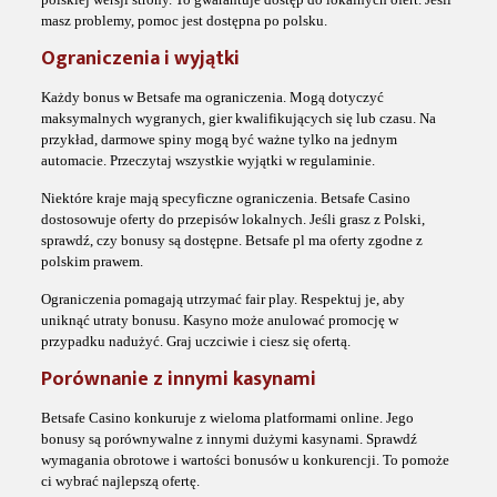
masz problemy, pomoc jest dostępna po polsku.
Ograniczenia i wyjątki
Każdy bonus w Betsafe ma ograniczenia. Mogą dotyczyć
maksymalnych wygranych, gier kwalifikujących się lub czasu. Na
przykład, darmowe spiny mogą być ważne tylko na jednym
automacie. Przeczytaj wszystkie wyjątki w regulaminie.
Niektóre kraje mają specyficzne ograniczenia. Betsafe Casino
dostosowuje oferty do przepisów lokalnych. Jeśli grasz z Polski,
sprawdź, czy bonusy są dostępne. Betsafe pl ma oferty zgodne z
polskim prawem.
Ograniczenia pomagają utrzymać fair play. Respektuj je, aby
uniknąć utraty bonusu. Kasyno może anulować promocję w
przypadku nadużyć. Graj uczciwie i ciesz się ofertą.
Porównanie z innymi kasynami
Betsafe Casino konkuruje z wieloma platformami online. Jego
bonusy są porównywalne z innymi dużymi kasynami. Sprawdź
wymagania obrotowe i wartości bonusów u konkurencji. To pomoże
ci wybrać najlepszą ofertę.