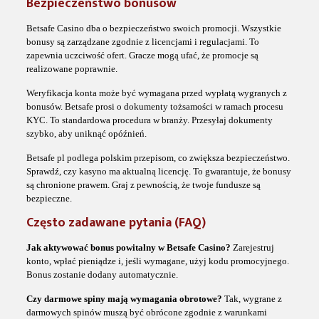
Bezpieczeństwo bonusów
Betsafe Casino dba o bezpieczeństwo swoich promocji. Wszystkie
bonusy są zarządzane zgodnie z licencjami i regulacjami. To
zapewnia uczciwość ofert. Gracze mogą ufać, że promocje są
realizowane poprawnie.
Weryfikacja konta może być wymagana przed wypłatą wygranych z
bonusów. Betsafe prosi o dokumenty tożsamości w ramach procesu
KYC. To standardowa procedura w branży. Przesyłaj dokumenty
szybko, aby uniknąć opóźnień.
Betsafe pl podlega polskim przepisom, co zwiększa bezpieczeństwo.
Sprawdź, czy kasyno ma aktualną licencję. To gwarantuje, że bonusy
są chronione prawem. Graj z pewnością, że twoje fundusze są
bezpieczne.
Często zadawane pytania (FAQ)
Jak aktywować bonus powitalny w Betsafe Casino?
Zarejestruj
konto, wpłać pieniądze i, jeśli wymagane, użyj kodu promocyjnego.
Bonus zostanie dodany automatycznie.
Czy darmowe spiny mają wymagania obrotowe?
Tak, wygrane z
darmowych spinów muszą być obrócone zgodnie z warunkami