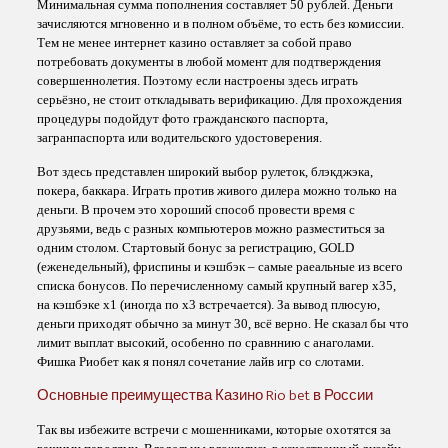
Минимальная сумма пополнения составляет 50 рублей. Деньги
зачисляются мгновенно и в полном объёме, то есть без комиссии.
Тем не менее интернет казино оставляет за собой право
потребовать документы в любой момент для подтверждения
совершеннолетия. Поэтому если настроены здесь играть
серьёзно, не стоит откладывать верификацию. Для прохождения
процедуры подойдут фото гражданского паспорта,
загранпаспорта или водительского удостоверения.
Вот здесь представлен широкий выбор рулеток, блэкджэка,
покера, баккара. Играть против живого дилера можно только на
деньги. В прочем это хороший способ провести время с
друзьями, ведь с разных компьютеров можно разместиться за
одним столом. Стартовый бонус за регистрацию, GOLD
(еженедельный), фриспины и кэшбэк – самые раеальные из всего
списка бонусов. По перечисленному самый крупный вагер х35,
на кэшбэке х1 (иногда по х3 встречается). За вывод плюсую,
деньги приходят обычно за минут 30, всё верно. Не сказал бы что
лимит выплат высокий, особенно по сравннию с анаголами.
Фишка Риобет как я понял сочетание лайв игр со слотами.
Основные преимущества Казино Rio bet в России
Так вы избежите встречи с мошенниками, которые охотятся за