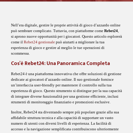
Nell’era digitale, gestire le proprie attività di gioco d’azzardo online
può sembrare complicato. Tuttavia, con piattaforme come
Rebet24
,
si aprono nuove opportunità per i giocatori. Questo articolo esplorerà
come il
Rebet24 gestionale
può aiutarti a migliorare la tua
esperienza di gioco e gestire al meglio le tue operazioni di
scommessa.
Cos’è Rebet24: Una Panoramica Completa
Rebet24 è una piattaforma innovativa che offre soluzioni di gestione
dedicate ai giocatori d’azzardo online. Il suo gestionale fornisce
un’interfaccia user-friendly per mantenere il controllo sulla tua
esperienza di gioco. Questo strumento si distingue per la sua capacità
di integrare diverse funzionalità per una gestione efficiente, inclusi
strumenti di monitoraggio finanziario e promozioni esclusive.
Inoltre, Rebet24 sta diventando sempre più popolare grazie alla sua
affidabile struttura tecnica e alla capacità di supportare un vasto
numero di utenti con diversi livelli di esperienza. La facilità di
accesso e la navigazione semplificata contribuiscono ulteriormente