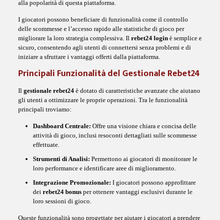
alla popolarità di questa piattaforma.
I giocatori possono beneficiare di funzionalità come il controllo
delle scommesse e l’accesso rapido alle statistiche di gioco per
migliorare la loro strategia complessiva. Il
rebet24 login
è semplice e
sicuro, consentendo agli utenti di connettersi senza problemi e di
iniziare a sfruttare i vantaggi offerti dalla piattaforma.
Principali Funzionalità del Gestionale Rebet24
Il
gestionale rebet24
è dotato di caratteristiche avanzate che aiutano
gli utenti a ottimizzare le proprie operazioni. Tra le funzionalità
principali troviamo:
Dashboard Centrale:
Offre una visione chiara e concisa delle
attività di gioco, inclusi resoconti dettagliati sulle scommesse
effettuate.
Strumenti di Analisi:
Permettono ai giocatori di monitorare le
loro performance e identificare aree di miglioramento.
Integrazione Promozionale:
I giocatori possono approfittare
dei
rebet24 bonus
per ottenere vantaggi esclusivi durante le
loro sessioni di gioco.
Queste funzionalità sono progettate per aiutare i giocatori a prendere