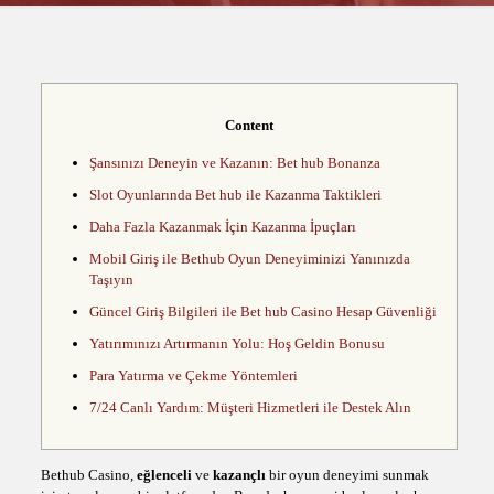
Content
Şansınızı Deneyin ve Kazanın: Bet hub Bonanza
Slot Oyunlarında Bet hub ile Kazanma Taktikleri
Daha Fazla Kazanmak İçin Kazanma İpuçları
Mobil Giriş ile Bethub Oyun Deneyiminizi Yanınızda
Taşıyın
Güncel Giriş Bilgileri ile Bet hub Casino Hesap Güvenliği
Yatırımınızı Artırmanın Yolu: Hoş Geldin Bonusu
Para Yatırma ve Çekme Yöntemleri
7/24 Canlı Yardım: Müşteri Hizmetleri ile Destek Alın
Bethub Casino,
eğlenceli
ve
kazançlı
bir oyun deneyimi sunmak