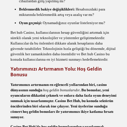
cihazlardan giriş yapılmış mı?
Beklenmedik bakiye değişiklikleri:
Hesabınızdaki para
miktarında beklenmedik artış veya azalış var mı?
Oyun geçmişi:
Oynamadığınız oyunlar listeleniyor mu?
Bet hub Casino, kullanıcılarının hesap güvenliğini artırmak için
sürekli olarak yeni teknolojiler ve yöntemler geliştirmektedir.
Kullanıcılar da bu önlemleri dikkate alarak hesaplarını daha
güvende tutabilirler. Teknolojinin hızla geliştiği bu dönemde, dijital
güvenlik her zamankinden daha önemlidir ve Bet hub Casino bu
konuda kullanıcılarına en iyi hizmeti sunmayı hedeflemektedir.
Yatırımınızı Artırmanın Yolu: Hoş Geldin
Bonusu
Yatırımınızı artırmanın en eğlenceli yollarından biri, casino
dünyasının sunduğu
hoş geldin bonuslarıdır
. Bu bonuslar, yeni
oyuncuların dikkatini çekmek ve onlara daha fazla oyun deneyimi
sunmak için tasarlanmıştır. Casino Bet Hub, bu konuda sektörün
öncülerinden biri olarak öne çıkıyor. Yeni üyelerine sunduğu
cömert hoş geldin bonusları ile yatırımınızı ikiye katlama fırsatı
sunuyor.
Casino Bet Hub’da hoş geldin bonuslarından yararlanmak