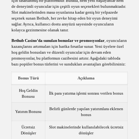
için tasarlanmış bir platformdur. Burada, hem yeni başlayanlar hem
de deneyimli oyuncular için çeşitli oyun seçenekleri bulunmaktadır.
Slot makinelerinden masa oyunlarına kadar geniş bir yelpazede
seçenek sunan Bethub, her zevke hitap eden bir oyun deneyimi
sağlar. Ayrıca, kullanıcı dostu arayüzü sayesinde oyuncuların
kolayca gezinmesine olanak tanır.
Bethub Casino’da sunulan bonuslar ve promosyonlar
, oyuncuların
kazançlarını artırmaları için harika fırsatlar sunar. Yeni üyelere özel
hoş geldin bonusları ve düzenli oyuncular için devam eden
promosyonlar, bu platformun cazibesini artırır. Aşağıdaki tabloda
bazı popüler bonus türlerini ve sundukları avantajları görebilirsiniz:
Bonus Türü
Açıklama
Hoş Geldin
İlk para yatırma işlemi sonrası verilen bonus
Bonusu
Belirli günlerde yapılan yatırımlara eklenen
Yatırım Bonusu
bonus
Ücretsiz
Slot makinelerinde kullanılabilecek ücretsiz
Dönüşler
dönüşler