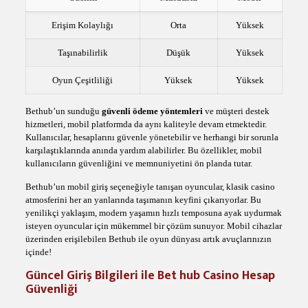
Erişim Kolaylığı
Orta
Yüksek
Taşınabilirlik
Düşük
Yüksek
Oyun Çeşitliliği
Yüksek
Yüksek
Bethub’un sunduğu
güvenli ödeme yöntemleri
ve müşteri destek
hizmetleri, mobil platformda da aynı kaliteyle devam etmektedir.
Kullanıcılar, hesaplarını güvenle yönetebilir ve herhangi bir sorunla
karşılaştıklarında anında yardım alabilirler. Bu özellikler, mobil
kullanıcıların güvenliğini ve memnuniyetini ön planda tutar.
Bethub’un mobil giriş seçeneğiyle tanışan oyuncular, klasik casino
atmosferini her an yanlarında taşımanın keyfini çıkarıyorlar. Bu
yenilikçi yaklaşım, modern yaşamın hızlı temposuna ayak uydurmak
isteyen oyuncular için mükemmel bir çözüm sunuyor. Mobil cihazlar
üzerinden erişilebilen Bethub ile oyun dünyası artık avuçlarınızın
içinde!
Güncel Giriş Bilgileri ile Bet hub Casino Hesap
Güvenliği