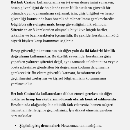
Bet hub Casino
, kullanıcılarına en iyi oyun deneyimini sunarken,
hesap güvenliğini de ön planda tutar. Kullanıcıların güvenli bir
ortamda oyun oynamalarını sağlamak için, giriş bilgileri ve hesap
güvenliği konusunda bazı önemli adımlar atılması gerekmektedir.
Güçlü bir şifre oluşturmak
, hesap güvenliğinin ilk adımıdır.
Şifreniz en az 8 karakterden oluşmalı, büyük ve küçük harfler,
rakamlar ve özel karakterler içermelidir. Bu şekilde, hesabınızın kötü
niyetli kişilere karşı korunması sağlanır.
Hesap güvenliğini artırmanın bir diğer yolu da
iki faktörlü kimlik
doğrulama
kullanmaktır. Bu özellik sayesinde, hesabınıza giriş
yaparken yalnızca şifrenizi değil, aynı zamanda telefonunuza veya e-
posta adresinize gönderilen bir doğrulama kodunu da girmeniz
gerekecektir. Bu ekstra güvenlik katmanı, hesabınızın ele
geçirilmesini zorlaştırır ve kişisel bilgilerinizin korunmasına
yardımcı olur.
Bet hub Casino’da kullanıcıların dikkat etmesi gereken bir diğer
nokta ise
hesap hareketlerinin düzenli olarak kontrol edilmesidir
.
Hesabınızda olağandışı bir etkinlik fark ederseniz, hemen müşteri
hizmetleri ile iletişime geçmelisiniz. İşte dikkat etmeniz gereken
bazı noktalar:
Şüpheli giriş denemeleri:
Hesabınıza tanımadığınız