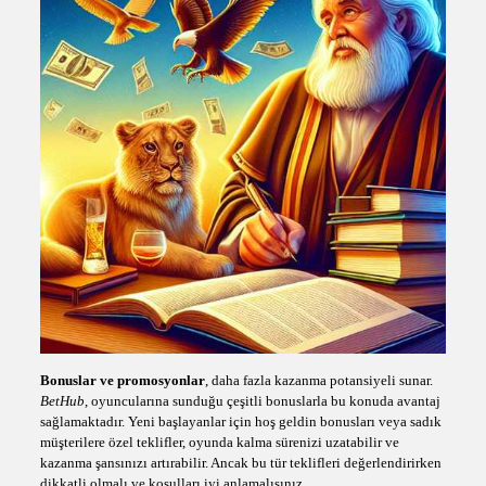
Bonuslar ve promosyonlar
, daha fazla kazanma potansiyeli sunar.
BetHub
, oyuncularına sunduğu çeşitli bonuslarla bu konuda avantaj
sağlamaktadır. Yeni başlayanlar için hoş geldin bonusları veya sadık
müşterilere özel teklifler, oyunda kalma sürenizi uzatabilir ve
kazanma şansınızı artırabilir. Ancak bu tür teklifleri değerlendirirken
dikkatli olmalı ve koşulları iyi anlamalısınız.