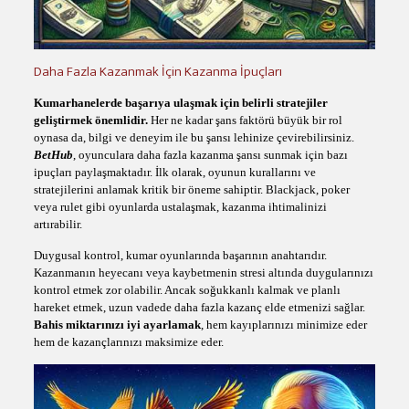
Daha Fazla Kazanmak İçin Kazanma İpuçları
Kumarhanelerde başarıya ulaşmak için belirli stratejiler
geliştirmek önemlidir.
Her ne kadar şans faktörü büyük bir rol
oynasa da, bilgi ve deneyim ile bu şansı lehinize çevirebilirsiniz.
BetHub
, oyunculara daha fazla kazanma şansı sunmak için bazı
ipuçları paylaşmaktadır. İlk olarak, oyunun kurallarını ve
stratejilerini anlamak kritik bir öneme sahiptir. Blackjack, poker
veya rulet gibi oyunlarda ustalaşmak, kazanma ihtimalinizi
artırabilir.
Duygusal kontrol, kumar oyunlarında başarının anahtarıdır.
Kazanmanın heyecanı veya kaybetmenin stresi altında duygularınızı
kontrol etmek zor olabilir. Ancak soğukkanlı kalmak ve planlı
hareket etmek, uzun vadede daha fazla kazanç elde etmenizi sağlar.
Bahis miktarınızı iyi ayarlamak
, hem kayıplarınızı minimize eder
hem de kazançlarınızı maksimize eder.