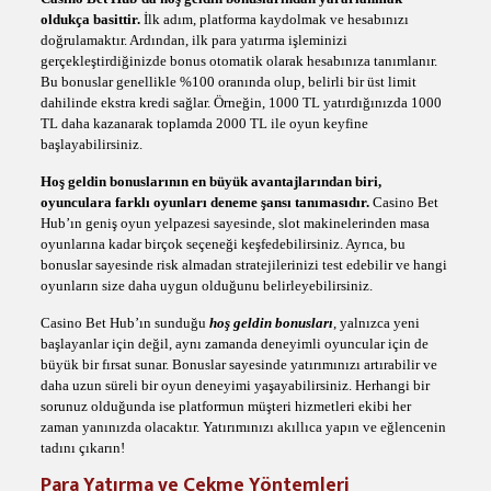
oldukça basittir.
İlk adım, platforma kaydolmak ve hesabınızı
doğrulamaktır. Ardından, ilk para yatırma işleminizi
gerçekleştirdiğinizde bonus otomatik olarak hesabınıza tanımlanır.
Bu bonuslar genellikle %100 oranında olup, belirli bir üst limit
dahilinde ekstra kredi sağlar. Örneğin, 1000 TL yatırdığınızda 1000
TL daha kazanarak toplamda 2000 TL ile oyun keyfine
başlayabilirsiniz.
Hoş geldin bonuslarının en büyük avantajlarından biri,
oyunculara farklı oyunları deneme şansı tanımasıdır.
Casino Bet
Hub’ın geniş oyun yelpazesi sayesinde, slot makinelerinden masa
oyunlarına kadar birçok seçeneği keşfedebilirsiniz. Ayrıca, bu
bonuslar sayesinde risk almadan stratejilerinizi test edebilir ve hangi
oyunların size daha uygun olduğunu belirleyebilirsiniz.
Casino Bet Hub’ın sunduğu
hoş geldin bonusları
, yalnızca yeni
başlayanlar için değil, aynı zamanda deneyimli oyuncular için de
büyük bir fırsat sunar. Bonuslar sayesinde yatırımınızı artırabilir ve
daha uzun süreli bir oyun deneyimi yaşayabilirsiniz. Herhangi bir
sorunuz olduğunda ise platformun müşteri hizmetleri ekibi her
zaman yanınızda olacaktır. Yatırımınızı akıllıca yapın ve eğlencenin
tadını çıkarın!
Para Yatırma ve Çekme Yöntemleri