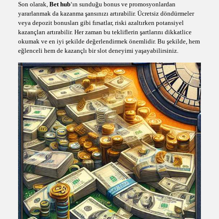
Son olarak,
Bet hub
‘ın sunduğu bonus ve promosyonlardan
yararlanmak da kazanma şansınızı artırabilir. Ücretsiz döndürmeler
veya depozit bonusları gibi fırsatlar, riski azaltırken potansiyel
kazançları artırabilir. Her zaman bu tekliflerin şartlarını dikkatlice
okumak ve en iyi şekilde değerlendirmek önemlidir. Bu şekilde, hem
eğlenceli hem de kazançlı bir slot deneyimi yaşayabilirsiniz.