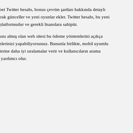
obet Twitter hesabı, bonus çevrim şartları hakkında detaylı
arak günceller ve yeni oyunlar ekler. Twitter hesabı, bu yeni
latformudur ve gerekli lisanslara sahiptir.
sını almış olan web sitesi bu ödeme yöntemlerini açıkça
lerinizi yapabiliyorsunuz. Bununla birlikte, mobil uyumlu
ne daha iyi sıralamalar verir ve kullanıcıların arama
 yardımcı olur.