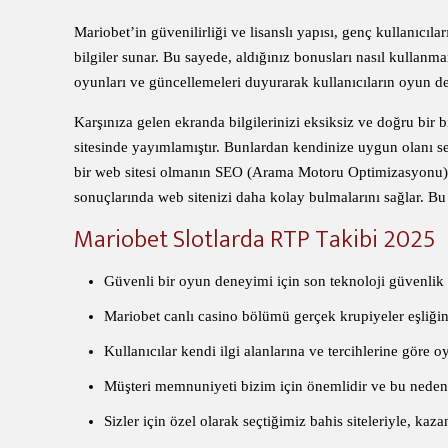
Mariobet’in güvenilirliği ve lisanslı yapısı, genç kullanıcıl
bilgiler sunar. Bu sayede, aldığınız bonusları nasıl kullanma
oyunları ve güncellemeleri duyurarak kullanıcıların oyun den
Karşınıza gelen ekranda bilgilerinizi eksiksiz ve doğru bi
sitesinde yayımlamıştır. Bunlardan kendinize uygun olanı 
bir web sitesi olmanın SEO (Arama Motoru Optimizasyonu) a
sonuçlarında web sitenizi daha kolay bulmalarını sağlar. Bu
Mariobet Slotlarda RTP Takibi 2025
Güvenli bir oyun deneyimi için son teknoloji güvenlik 
Mariobet canlı casino bölümü gerçek krupiyeler eşliğin
Kullanıcılar kendi ilgi alanlarına ve tercihlerine göre oy
Müşteri memnuniyeti bizim için önemlidir ve bu nedenl
Sizler için özel olarak seçtiğimiz bahis siteleriyle, kaza