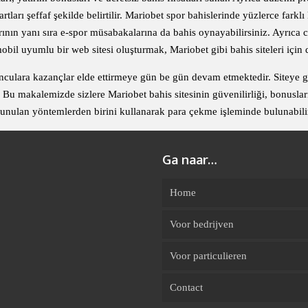
rtları şeffaf şekilde belirtilir. Mariobet spor bahislerinde yüzlerce far
arının yanı sıra e-spor müsabakalarına da bahis oynayabilirsiniz. Ayrıca 
mobil uyumlu bir web sitesi oluşturmak, Mariobet gibi bahis siteleri için
culara kazançlar elde ettirmeye gün be gün devam etmektedir. Siteye gi
 Bu makalemizde sizlere Mariobet bahis sitesinin güvenilirliği, bonuslar
sunulan yöntemlerden birini kullanarak para çekme işleminde bulunabilir
Ga naar…
Home
Voor bedrijven
Voor particulieren
Contact