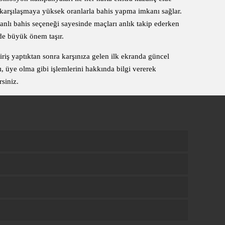
klı karşılaşmaya yüksek oranlarla bahis yapma imkanı sağlar.
canlı bahis seçeneği sayesinde maçları anlık takip ederken
 de büyük önem taşır.
riş yaptıktan sonra karşınıza gelen ilk ekranda güncel
ı, üye olma gibi işlemlerini hakkında bilgi vererek
siniz.