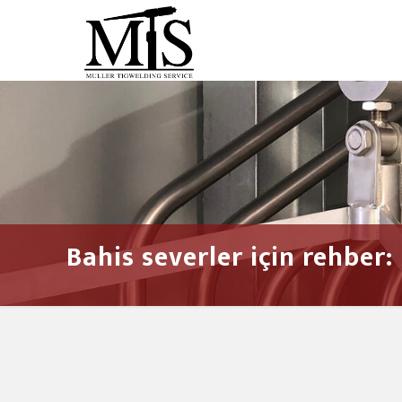
Bahis severler için rehber: