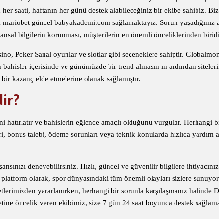
 her saati, haftanın her günü destek alabileceğiniz bir ekibe sahibiz. Bi
k mariobet güncel babyakademi.com sağlamaktayız. Sorun yaşadığınız an, h
ansal bilgilerin korunması, müşterilerin en önemli önceliklerinden biridi
asino, Poker Sanal oyunlar ve slotlar gibi seçeneklere sahiptir. Globalmo
bahisler içerisinde ve günümüzde bir trend almasın ın ardından siteleri
 bir kazanç elde etmelerine olanak sağlamıştır.
ir?
i hatırlatır ve bahislerin eğlence amaçlı olduğunu vurgular. Herhangi 
eri, bonus talebi, ödeme sorunları veya teknik konularda hızlıca yardı
nsınızı deneyebilirsiniz. Hızlı, güncel ve güvenilir bilgilere ihtiyacını
ir platform olarak, spor dünyasındaki tüm önemli olayları sizlere sunuy
tlerimizden yararlanırken, herhangi bir sorunla karşılaşmanız halinde D
tine öncelik veren ekibimiz, size 7 gün 24 saat boyunca destek sağlama