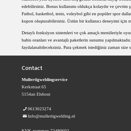
edebilirsiniz. Bonus kullanımı oldukça kolaydır ve çevrim şa
Futbol, basketbol, tenis, voleybol gibi en popüler spor dall
kupon oluşturabilirsiniz. Üstün bir kullanıcı deneyimi için 
Detaylı fonksiyon sistemleri ve çok amaçlı menüleriyle oyun
bahis oranları ve avantajlı paketlerin sunumu yapılmaktadır.
faydalanabileceksiniz. Para çekmek istediğiniz zaman size 
Contact
Mullertigweldingservice
Kerkstraat 65
5154an Elshout
0613023274
Info@mullertigwelding.nl
KVK-nummer: 72480602