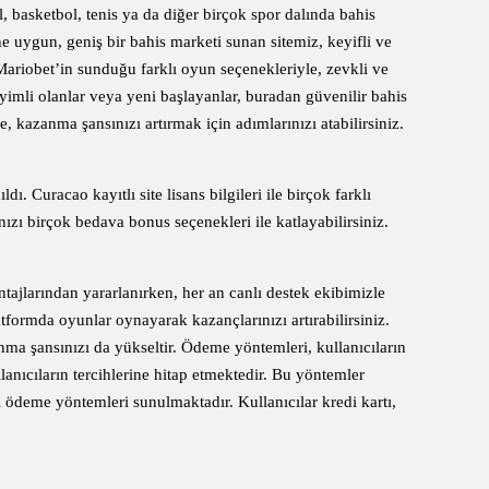
l, basketbol, tenis ya da diğer birçok spor dalında bahis
e uygun, geniş bir bahis marketi sunan sitemiz, keyifli ve
 Mariobet’in sunduğu farklı oyun seçenekleriyle, zevkli ve
eyimli olanlar veya yeni başlayanlar, buradan güvenilir bahis
yle, kazanma şansınızı artırmak için adımlarınızı atabilirsiniz.
. Curacao kayıtlı site lisans bilgileri ile birçok farklı
nızı birçok bedava bonus seçenekleri ile katlayabilirsiniz.
ajlarından yararlanırken, her an canlı destek ekibimizle
latformda oyunlar oynayarak kazançlarınızı artırabilirsiniz.
nma şansınızı da yükseltir. Ödeme yöntemleri, kullanıcıların
llanıcıların tercihlerine hitap etmektedir. Bu yöntemler
lı ödeme yöntemleri sunulmaktadır. Kullanıcılar kredi kartı,