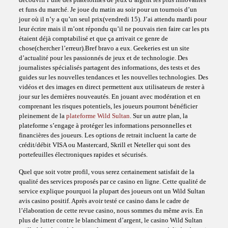
et funs du marché. Je joue du matin au soir pour un tournois d’un
jour où il n’y a qu’un seul prix(vendredi 15). J’ai attendu mardi pour
leur écrire mais il m’ont répondu qu’il ne pouvais rien faire car les pts
étaient déjà comptabilisé et que ça arrivait ce genre de
chose(chercher l’erreur).Bref bravo a eux. Geekeries est un site
d’actualité pour les passionnés de jeux et de technologie. Des
journalistes spécialisés partagent des informations, des tests et des
guides sur les nouvelles tendances et les nouvelles technologies. Des
vidéos et des images en direct permettent aux utilisateurs de rester à
jour sur les dernières nouveautés. En jouant avec modération et en
comprenant les risques potentiels, les joueurs pourront bénéficier
pleinement de la
plateforme Wild Sultan
. Sur un autre plan, la
plateforme s’engage à protéger les informations personnelles et
financières des joueurs. Les options de retrait incluent la carte de
crédit/débit VISA ou Mastercard, Skrill et Neteller qui sont des
portefeuilles électroniques rapides et sécurisés.
Quel que soit votre profil, vous serez certainement satisfait de la
qualité des services proposés par ce casino en ligne. Cette qualité de
service explique pourquoi la plupart des joueurs ont un Wild Sultan
avis casino positif. Après avoir testé ce casino dans le cadre de
l’élaboration de cette revue casino, nous sommes du même avis. En
plus de lutter contre le blanchiment d’argent, le casino Wild Sultan