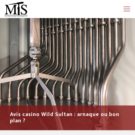
Avis casino Wild Sultan : arnaque ou bon
plan ?