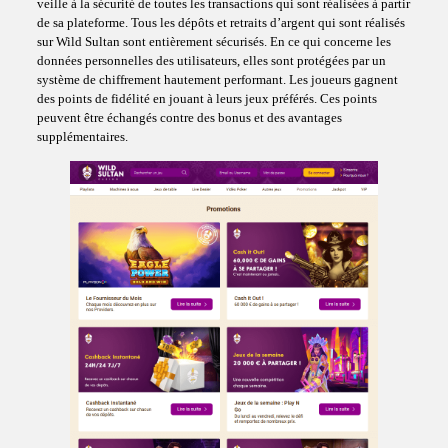
veille à la sécurité de toutes les transactions qui sont réalisées à partir
de sa plateforme. Tous les dépôts et retraits d’argent qui sont réalisés
sur Wild Sultan sont entièrement sécurisés. En ce qui concerne les
données personnelles des utilisateurs, elles sont protégées par un
système de chiffrement hautement performant. Les joueurs gagnent
des points de fidélité en jouant à leurs jeux préférés. Ces points
peuvent être échangés contre des bonus et des avantages
supplémentaires.