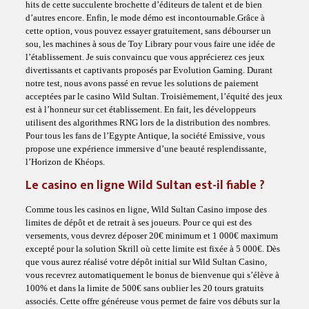
hits de cette succulente brochette d’éditeurs de talent et de bien
d’autres encore. Enfin, le mode démo est incontournable.Grâce à
cette option, vous pouvez essayer gratuitement, sans débourser un
sou, les machines à sous de Toy Library pour vous faire une idée de
l’établissement. Je suis convaincu que vous apprécierez ces jeux
divertissants et captivants proposés par Evolution Gaming. Durant
notre test, nous avons passé en revue les solutions de paiement
acceptées par le casino Wild Sultan. Troisièmement, l’équité des jeux
est à l’honneur sur cet établissement. En fait, les développeurs
utilisent des algorithmes RNG lors de la distribution des nombres.
Pour tous les fans de l’Egypte Antique, la société Emissive, vous
propose une expérience immersive d’une beauté resplendissante,
l’Horizon de Khéops.
Le casino en ligne Wild Sultan est-il fiable ?
Comme tous les casinos en ligne, Wild Sultan Casino impose des
limites de dépôt et de retrait à ses joueurs. Pour ce qui est des
versements, vous devrez déposer 20€ minimum et 1 000€ maximum
excepté pour la solution Skrill où cette limite est fixée à 5 000€. Dès
que vous aurez réalisé votre dépôt initial sur Wild Sultan Casino,
vous recevrez automatiquement le bonus de bienvenue qui s’élève à
100% et dans la limite de 500€ sans oublier les 20 tours gratuits
associés. Cette offre généreuse vous permet de faire vos débuts sur la