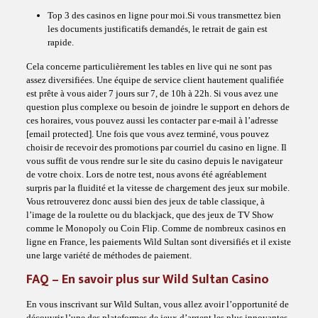
Top 3 des casinos en ligne pour moi.Si vous transmettez bien
les documents justificatifs demandés, le retrait de gain est
rapide.
Cela concerne particulièrement les tables en live qui ne sont pas
assez diversifiées. Une équipe de service client hautement qualifiée
est prête à vous aider 7 jours sur 7, de 10h à 22h. Si vous avez une
question plus complexe ou besoin de joindre le support en dehors de
ces horaires, vous pouvez aussi les contacter par e-mail à l’adresse
[email protected]. Une fois que vous avez terminé, vous pouvez
choisir de recevoir des promotions par courriel du casino en ligne. Il
vous suffit de vous rendre sur le site du casino depuis le navigateur
de votre choix. Lors de notre test, nous avons été agréablement
surpris par la fluidité et la vitesse de chargement des jeux sur mobile.
Vous retrouverez donc aussi bien des jeux de table classique, à
l’image de la roulette ou du blackjack, que des jeux de TV Show
comme le Monopoly ou Coin Flip. Comme de nombreux casinos en
ligne en France, les paiements Wild Sultan sont diversifiés et il existe
une large variété de méthodes de paiement.
FAQ – En savoir plus sur Wild Sultan Casino
En vous inscrivant sur Wild Sultan, vous allez avoir l’opportunité de
découvrir l’une des plateformes de jeux d’argent les plus innovantes