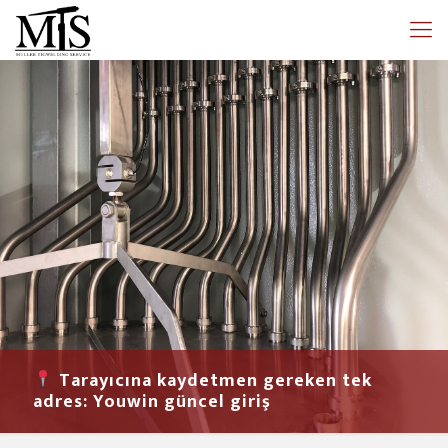
Tarayıcına kaydetmen gereken tek
adres: Youwin güncel giriş