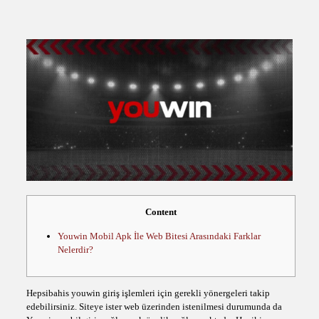
Content
Youwin Mobil Apk İle Web Bitesi Arasındaki Farklar
Nelerdir?
Hepsibahis youwin giriş işlemleri için gerekli yönergeleri takip
edebilirsiniz. Siteye ister web üzerinden istenilmesi durumunda da