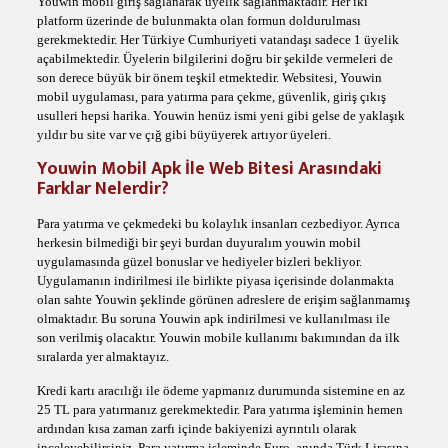
Youwin mobil giriş sağlanarak üyelik sağlanmaktadır. Her iki
platform üzerinde de bulunmakta olan formun doldurulması
gerekmektedir. Her Türkiye Cumhuriyeti vatandaşı sadece 1 üyelik
açabilmektedir. Üyelerin bilgilerini doğru bir şekilde vermeleri de
son derece büyük bir önem teşkil etmektedir. Websitesi, Youwin
mobil uygulaması, para yatırma para çekme, güvenlik, giriş çıkış
usulleri hepsi harika. Youwin henüz ismi yeni gibi gelse de yaklaşık
yıldır bu site var ve çığ gibi büyüyerek artıyor üyeleri.
Youwin Mobil Apk İle Web Bitesi Arasındaki
Farklar Nelerdir?
Para yatırma ve çekmedeki bu kolaylık insanları cezbediyor. Ayrıca
herkesin bilmediği bir şeyi burdan duyuralım youwin mobil
uygulamasında güzel bonuslar ve hediyeler bizleri bekliyor.
Uygulamanın indirilmesi ile birlikte piyasa içerisinde dolanmakta
olan sahte Youwin şeklinde görünen adreslere de erişim sağlanmamış
olmaktadır. Bu soruna Youwin apk indirilmesi ve kullanılması ile
son verilmiş olacaktır. Youwin mobile kullanımı bakımından da ilk
sıralarda yer almaktayız.
Kredi kartı aracılığı ile ödeme yapmanız durumunda sistemine en az
25 TL para yatırmanız gerekmektedir. Para yatırma işleminin hemen
ardından kısa zaman zarfı içinde bakiyenizi ayrıntılı olarak
inceleyebilirsiniz. Para yatırma işleminde Euro, anında Türk Lirasına