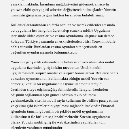
yasaklanmaktadır. İnsanların mağduriyetini gidermek amacıyla
youwin ekibi çareyi giril adresini değiştirerek bulmuşlardır. Youwin
masaüstü girişi için uygun linkleri bu siteden bulabilirsiniz.
Kullanıcılar tarafından en fazla sorulan ve merak edilenler arasında
bu uygulama her hangi bir ücret talep etmekte midir? Uygulama
içerisinde iddaa oyunları ve casino oyunlarına ulaşmak son derece
kolaydır. Türkiye pazarında en eski sitelerden birisi Youwin mobile
bahis sitesidir. Bunlardan casino oyunları site içerisinde en
beğenilen oyunlar arasında bulunmaktadır.
Youwin e giriş artık eskisinden de kolay ister web sitesi ister mobil
uygulama üzerinden giriş imkânı mevcuttur. Üstelik mobil
uygulamasında sürpriz oranlar ve sürpriz bonuslar var. Binlerce bahis
ve casino oyuncusunun kullanmakta olduğu mobil Youwin son
derece güvenilir bir uygulamadır. Oyuncular mobil tarayıcı
üzerinden siteye erişim sağlayabilmektedir. Tarayıcı üzerinden
edişimin sağlanması için güncel adresin takip edilmesi
gerekmektedir. Sitenin mobil sayfa kullanımı ile birlikte para yatırma
ve çekimi gibi işlemlerinin yapılması sağlanabilmektedir. Finansal
işlemlerin tamamı güvenilir bir şekilde mobil uygulamanın
kullanılması ile birlikte sağlanabilmektedir. Sitenin uygulaması
olarak Youwin mobil giriş ile web üzerinden yapılabilen tüm
işlemlerin yapılması mümkündür.