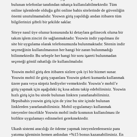
bulunan telefonlar tarafından rahatça kullanılabilmektedir. Tüm
online işlemlerde olduğu gibi online bahis sitelerinde de güvenliğin
önemi unutulmamalıdır. Youwın giriş yapıldığı andan itibaren tüm
bilgilerinizi şifreli bir şekilde saklar.
Siteye nasıl üye olunur konusunda ki detaylara gelinecek olursa bir
takım işlem zinciri ile sağlanmaktadır. Youwin indir yapılması ile
site bir uygulama olarak telefonumuzda bulunmaktadır. Sitenin indir
seçeneğinin kullanılmasının her hangi bir zararı bulunmadığı
bilinmektedir. Bu sebeple her hangi bir soru işareti bulunmadan
seçeneği gönül rahatlığı ile kullanılmalıdır.
Youwin mobil giriş den itibaren sizlere çok iyi bir hizmet sunar.
Youwin mobil ile giriş yapanlara Youwin şirketi kumarda kullanmak
üzere para veya sürpriz hediyeler vermektedir. Youwin’e mobil’e
giriş yapmak için aşağıdaki üç kısa adımı takip edebilirsiniz. Youwin
hızlı giriş için bu sitede bulunan linkten yararlanabilirsiniz.
Hepsibahis youwin giriş için de yine bu site içinde bulunan
linklerden yararlanabilirsiniz. Mobil uygulamayı kullanmak
isteyenler öncelikle Youwin mobil indir kısmının kullanılması ile
birlikte uygulamayı edinmeleri gerekmektedir.
Ukash sistemi aracılığı ile ödeme yapmak isteyenlerdenseniz para
yatırma işleminin hemen ardından +%15 bonus kazanabilirsiniz. En