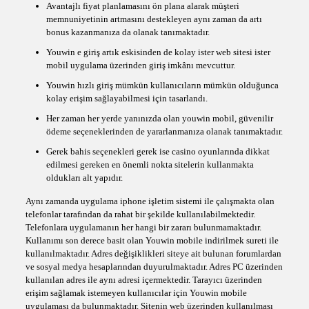
Avantajlı fiyat planlamasını ön plana alarak müşteri
memnuniyetinin artmasını destekleyen aynı zaman da artı
bonus kazanmanıza da olanak tanımaktadır.
Youwin e giriş artık eskisinden de kolay ister web sitesi ister
mobil uygulama üzerinden giriş imkânı mevcuttur.
Youwin hızlı giriş mümkün kullanıcıların mümkün olduğunca
kolay erişim sağlayabilmesi için tasarlandı.
Her zaman her yerde yanınızda olan youwin mobil, güvenilir
ödeme seçeneklerinden de yararlanmanıza olanak tanımaktadır.
Gerek bahis seçenekleri gerek ise casino oyunlarında dikkat
edilmesi gereken en önemli nokta sitelerin kullanmakta
oldukları alt yapıdır.
Aynı zamanda uygulama iphone işletim sistemi ile çalışmakta olan
telefonlar tarafından da rahat bir şekilde kullanılabilmektedir.
Telefonlara uygulamanın her hangi bir zararı bulunmamaktadır.
Kullanımı son derece basit olan Youwin mobile indirilmek sureti ile
kullanılmaktadır. Adres değişiklikleri siteye ait bulunan forumlardan
ve sosyal medya hesaplarından duyurulmaktadır. Adres PC üzerinden
kullanılan adres ile aynı adresi içermektedir. Tarayıcı üzerinden
erişim sağlamak istemeyen kullanıcılar için Youwin mobile
uygulaması da bulunmaktadır. Sitenin web üzerinden kullanılması